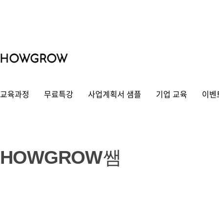
교육과정
무료특강
사업계획서 샘플
기업 교육
이벤
쌤
상
HOWGROW
쌤
세
보
기