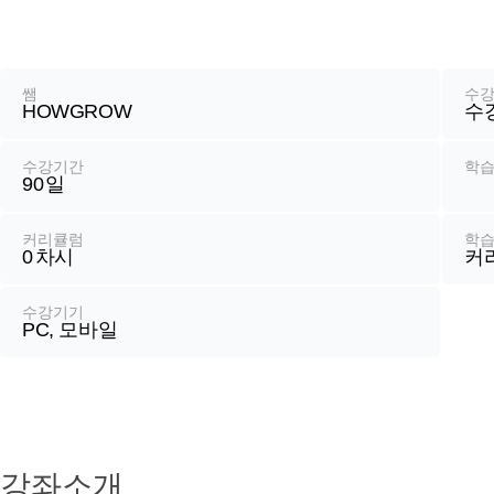
기
강
좌
정
쌤
수
HOWGROW
수
보
수강기간
학
90
일
커리큘럼
학
0
차시
커
수강기기
PC, 모바일
강좌소개