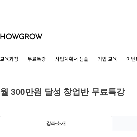
교육과정
무료특강
사업계획서 샘플
기업 교육
이벤
강
월 300만원 달성 창업반 무료특강
좌
상
세
강좌소개
보