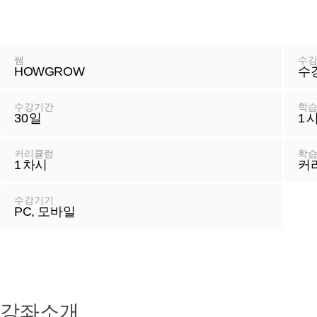
기
강
좌
정
쌤
수
HOWGROW
수
보
수강기간
학
30
일
1
커리큘럼
학
1
차시
커
수강기기
PC, 모바일
강좌소개